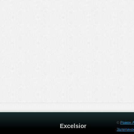
©
Рамон А
Excelsior
Залепино