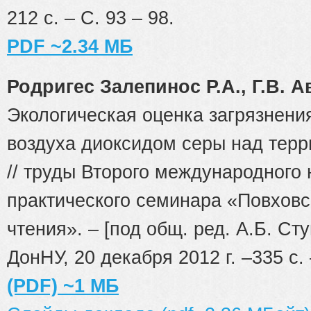
212 с. – С. 93 – 98.
PDF ~2.34 МБ
Родригес Залепинос Р.А., Г.В. 
Экологическая оценка загрязнени
воздуха диоксидом серы над тер
// труды Второго международного 
практического семинара «Повхов
чтения». – [под общ. ред. А.Б. Сту
ДонНУ, 20 декабря 2012 г. –335 с. 
(PDF) ~1 МБ