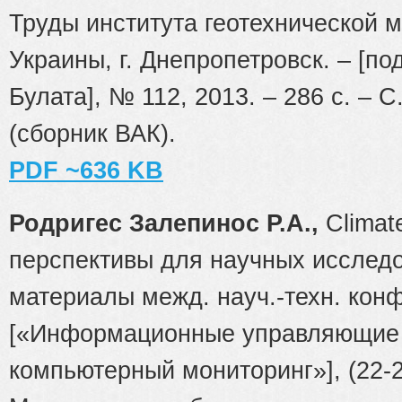
Труды института геотехнической 
Украины, г. Днепропетровск. – [под
Булата], № 112, 2013. – 286 с. – С
(сборник ВАК).
PDF ~636 KB
Родригес Залепинос Р.А.,
Climat
перспективы для научных исслед
материалы межд. науч.-техн. конф
[«Информационные управляющие
компьютерный мониторинг»], (22-23