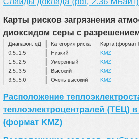
Слайды доклада (pdf, 2.36 МБайт)
Карты рисков загрязнения атм
диоксидом серы с разрешением 
Диапазон, еД
Категория риска
Карта (формат
0.5..1.5
Низкий
KMZ
1.5..2.5
Умеренный
KMZ
2.5..3.5
Высокий
KMZ
3.5..5.0
Очень высокий
KMZ
Расположение теплоэклектрост
теплоэлектроцентралей (ТЕЦ) в
(формат KMZ)